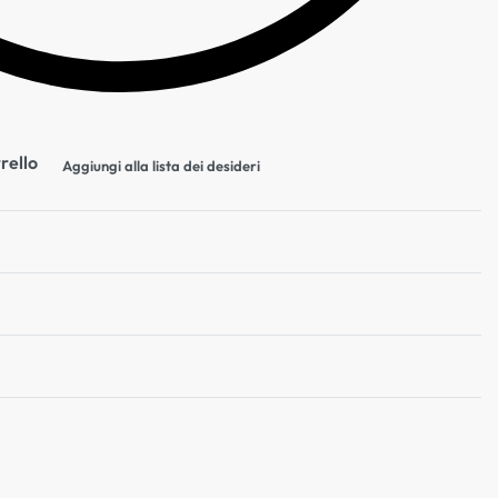
rello
Aggiungi alla lista dei desideri
Valutato
0
su 5