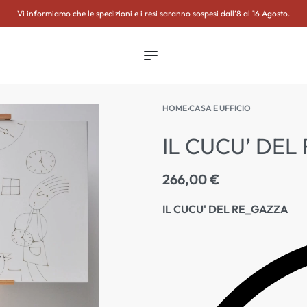
ETTER
Vi informiamo che le spedizioni e i resi saranno sospesi dall’8 al 16 Agosto.
HOME
›
CASA E UFFICIO
IL CUCU’ DEL
266,00
€
IL CUCU' DEL RE_GAZZA