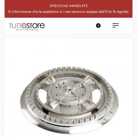
SPEDIZIONI IMMEDIATE
Vi informiamo che le spedizioni e i resi saranno sospesi dall’8 al 16 Agosto.
0