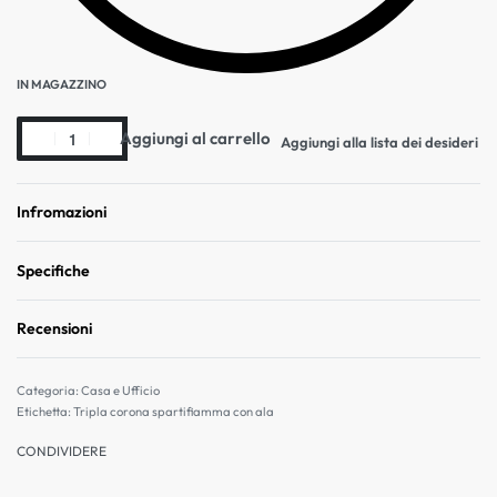
IN MAGAZZINO
Aggiungi al carrello
Aggiungi alla lista dei desideri
Infromazioni
Specifiche
Recensioni
Valutato
0
su 5
Categoria:
Casa e Ufficio
Etichetta:
Tripla corona spartifiamma con ala
CONDIVIDERE