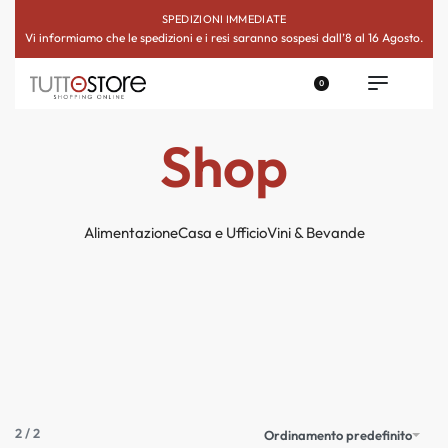
SPEDIZIONI IMMEDIATE
Vi informiamo che le spedizioni e i resi saranno sospesi dall’8 al 16 Agosto.
0
Shop
Alimentazione
Casa e Ufficio
Vini & Bevande
2
/
2
Ordinamento predefinito