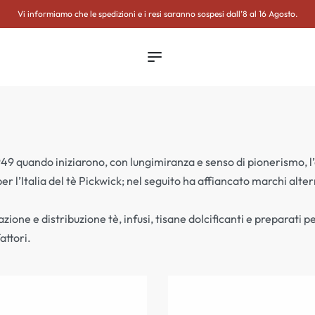
ETTER
Vi informiamo che le spedizioni e i resi saranno sospesi dall’8 al 16 Agosto.
 1949 quando iniziarono, con lungimiranza e senso di pionerismo, l’
’Italia del tè Pickwick; nel seguito ha affiancato marchi alterna
e e distribuzione tè, infusi, tisane dolcificanti e preparati per
attori.