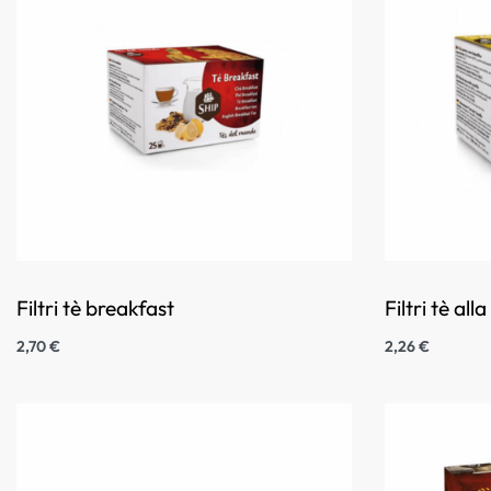
Filtri tè breakfast
Filtri tè all
2,70
€
2,26
€