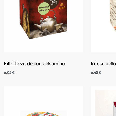
Filtri tè verde con gelsomino
Infuso dell
6,05
€
6,45
€