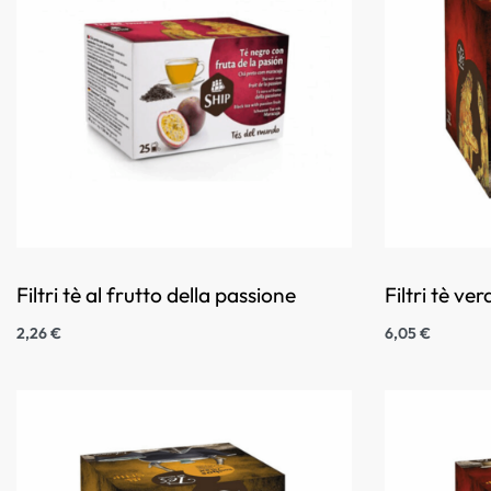
Filtri tè al frutto della passione
Filtri tè ve
2,26
€
6,05
€