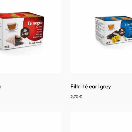
o
Filtri tè earl grey
2,70
€