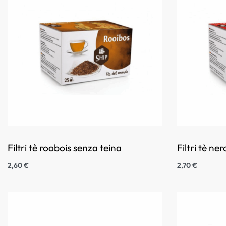
Filtri tè roobois senza teina
Filtri tè ner
2,60
€
2,70
€