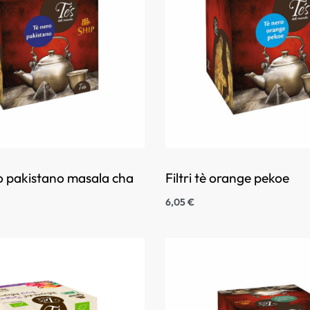
ero pakistano masala cha
Filtri tè orange pekoe
6,05
€