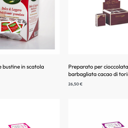
e bustine in scatola
Preparato per cioccolata
barbagliata cacao di tor
26,50
€