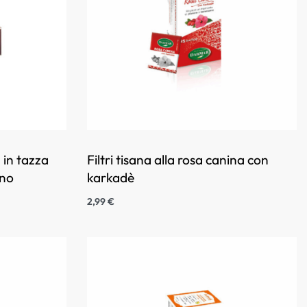
 in tazza
Filtri tisana alla rosa canina con
ino
karkadè
2,99
€