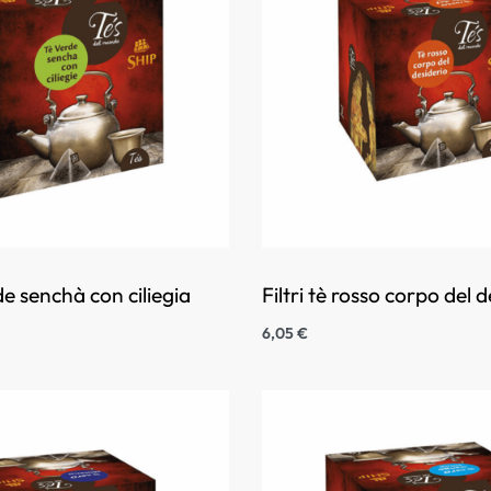
rde senchà con ciliegia
Filtri tè rosso corpo del 
6,05
€