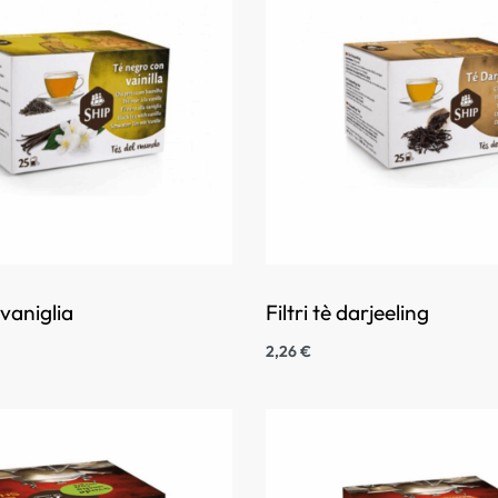
a vaniglia
Filtri tè darjeeling
2,26
€