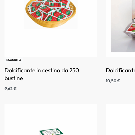
ESAURITO
Dolcificante in cestino da 250
Dolcificant
bustine
10,50
€
9,62
€