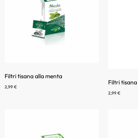
Filtri tisana alla menta
Filtri tisana
2,99
€
2,99
€