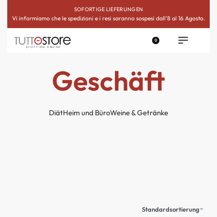
SOFORTIGE LIEFERUNGEN
Vi informiamo che le spedizioni e i resi saranno sospesi dall’8 al 16 Agosto.
0
Geschäft
Diät
Heim und Büro
Weine & Getränke
Standardsortierung