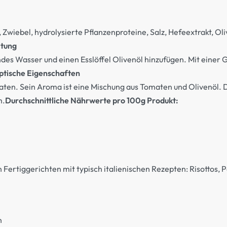
wiebel, hydrolysierte Pflanzenproteine, Salz, Hefeextrakt, Oliv
itung
ndes Wasser und einen Esslöffel Olivenöl hinzufügen. Mit einer
ptische Eigenschaften
maten. Sein Aroma ist eine Mischung aus Tomaten und Olivenöl. 
m.
Durchschnittliche Nährwerte pro 100g Produkt:
ertiggerichten mit typisch italienischen Rezepten: Risottos, Pa
n
n