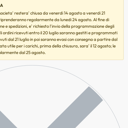
IA
ocieta' restera' chiusa da venerdi 14 agosto a venerdi 21
 riprenderanno regolarmente da lunedi 24 agosto. Al fine di
ne e spedizioni, e' richiesto l'invio della programmazione degli
Gli ordini ricevuti entro il 20 luglio saranno gestiti e programmati
cevuti dal 21 luglio in poi saranno evasi con consegna a partire dal
a utile per i carichi, prima della chiusura, sara' il 12 agosto; le
olarmente dal 25 agosto.