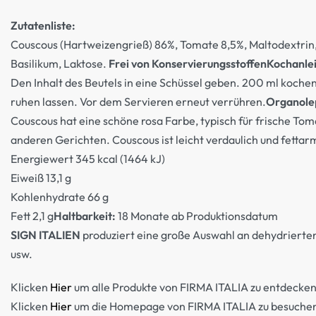
Zutatenliste:
Couscous (Hartweizengrieß) 86%, Tomate 8,5%, Maltodextrin, Z
Basilikum, Laktose.
Frei von Konservierungsstoffen
Kochanle
Den Inhalt des Beutels in eine Schüssel geben. 200 ml koche
ruhen lassen. Vor dem Servieren erneut verrühren.
Organole
Couscous hat eine schöne rosa Farbe, typisch für frische To
anderen Gerichten. Couscous ist leicht verdaulich und fettar
Energiewert 345 kcal (1464 kJ)
Eiweiß 13,1 g
Kohlenhydrate 66 g
Fett 2,1 g
Haltbarkeit:
18 Monate ab Produktionsdatum
SIGN ITALIEN
produziert eine große Auswahl an dehydrierten F
usw.
Klicken
Hier
um alle Produkte von FIRMA ITALIA zu entdecke
Klicken
Hier
um die Homepage von FIRMA ITALIA zu besuche