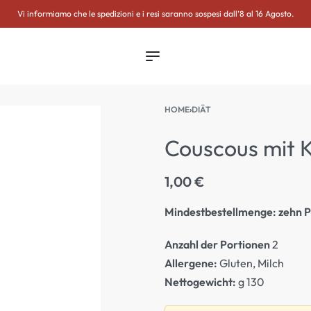
Vi informiamo che le spedizioni e i resi saranno sospesi dall’8 al 16 Agosto.
HOME
›
DIÄT
Couscous mit K
1,00
€
Mindestbestellmenge: zehn Pr
Anzahl der Portionen
2
Allergene:
Gluten, Milch
Nettogewicht:
g 130