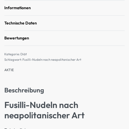
Informationen
Technische Daten
Bewertungen
Bewertet mit
0
vo
Kategorie:
Diät
Schlagwort:
Fusilli-Nudeln nach neapolitanischer Art
AKTIE
Beschreibung
Fusilli-Nudeln nach
neapolitanischer Art