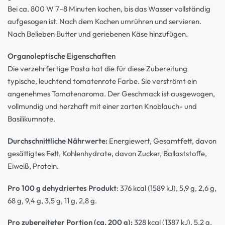
Bei ca. 800 W 7–8 Minuten kochen, bis das Wasser vollständig
aufgesogen ist. Nach dem Kochen umrühren und servieren.
Nach Belieben Butter und geriebenen Käse hinzufügen.
Organoleptische Eigenschaften
Die verzehrfertige Pasta hat die für diese Zubereitung
typische, leuchtend tomatenrote Farbe. Sie verströmt ein
angenehmes Tomatenaroma. Der Geschmack ist ausgewogen,
vollmundig und herzhaft mit einer zarten Knoblauch- und
Basilikumnote.
Durchschnittliche Nährwerte:
Energiewert, Gesamtfett, davon
gesättigtes Fett, Kohlenhydrate, davon Zucker, Ballaststoffe,
Eiweiß, Protein.
Pro 100 g dehydriertes Produkt
: 376 kcal (1589 kJ), 5,9 g, 2,6 g,
68 g, 9,4 g, 3,5 g, 11 g, 2,8 g.
Pro zubereiteter Portion (ca. 200 g):
328 kcal (1387 kJ), 5,2 g,